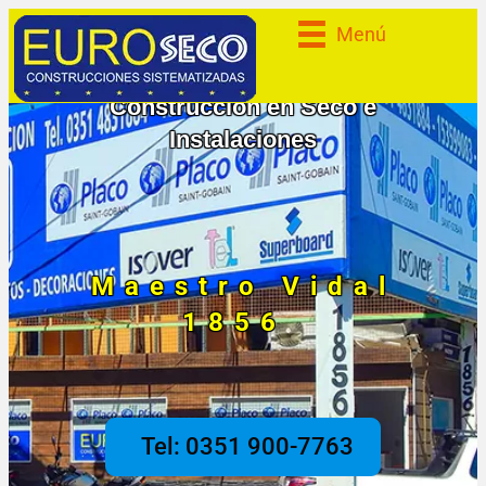
Menú
Venta de Materiales para
Construcción en Seco e
Instalaciones
Maestro Vidal
1856
Tel: 0351 900-7763