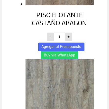
PISO FLOTANTE
CASTAÑO ARAGON
PISO
-
+
FLOTANTE
CASTAÑO
Agregar al Presupuesto
ARAGON
cantidad
Buy via WhatsApp