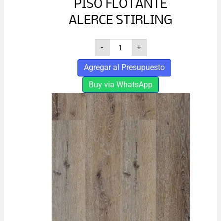
PISO FLOTANTE
ALERCE STIRLING
PISO
-
+
FLOTANTE
ALERCE
Agregar al Presupuesto
STIRLING
cantidad
Buy via WhatsApp