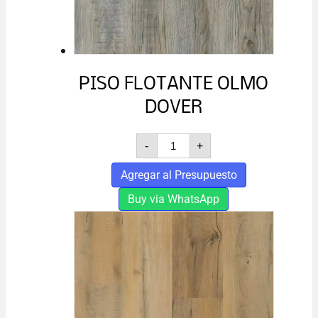
PISO FLOTANTE OLMO
DOVER
PISO
-
+
FLOTANTE
OLMO
Agregar al Presupuesto
DOVER
cantidad
Buy via WhatsApp