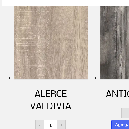
ALERCE
ANTI
VALDIVIA
-
ALERCE
Agrega
-
+
VALDIVIA