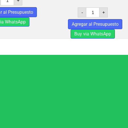
+
OTOÑO
cantidad
SEQUOIA
r al Presupuesto
-
+
NEVADA
cantidad
via WhatsApp
Agregar al Presupuesto
Buy via WhatsApp