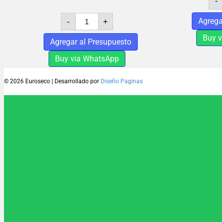
-
ROBLE
Agrega
-
+
CALIFORNIA
cantidad
Buy 
Agregar al Presupuesto
Buy via WhatsApp
© 2026 Euroseco
|
Desarrollado por
Diseño Paginas