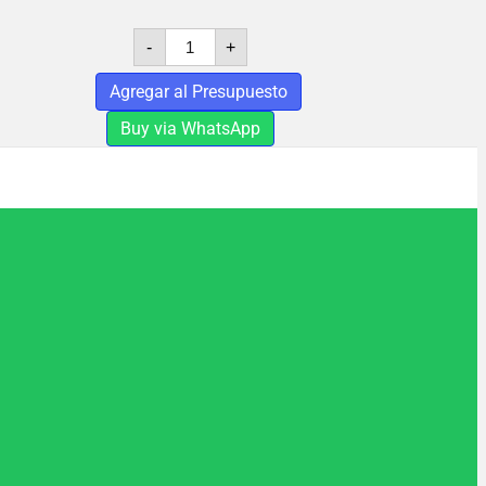
TEKA
-
+
MOZAMBIQUE
cantidad
Agregar al Presupuesto
Buy via WhatsApp