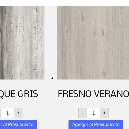
QUE GRIS
FRESNO VERAN
ANTIQUE
FRESNO
+
-
+
GRIS
VERANO
cantidad
cantidad
r al Presupuesto
Agregar al Presupuesto