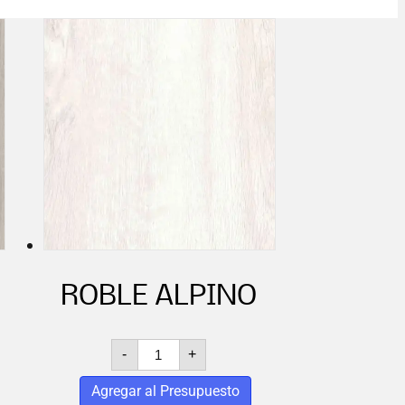
O
ROBLE ALPINO
ROBLE
-
+
ALPINO
cantidad
Agregar al Presupuesto