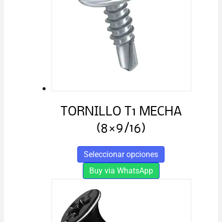
se
pueden
elegir
en
la
página
de
producto
TORNILLO T1 MECHA
(8×9/16)
Este
Seleccionar opciones
producto
Buy via WhatsApp
tiene
múltiples
variantes.
Las