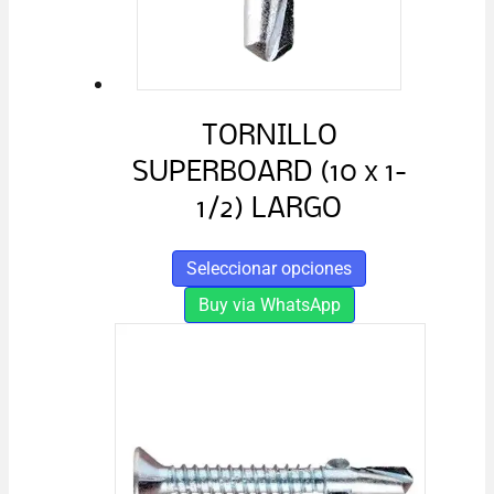
TORNILLO
SUPERBOARD (10 x 1-
1/2) LARGO
Este
Seleccionar opciones
producto
Buy via WhatsApp
tiene
múltiples
variantes.
Las
opciones
se
pueden