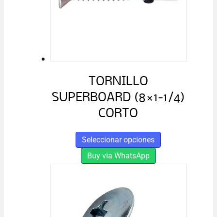
elegir
en
la
página
de
producto
TORNILLO
SUPERBOARD (8×1-1/4)
CORTO
Este
Seleccionar opciones
producto
Buy via WhatsApp
tiene
múltiples
variantes.
Las
opciones