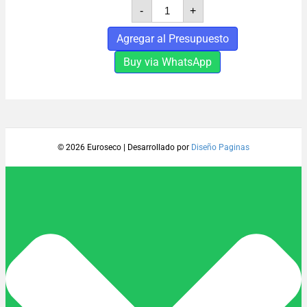
TORNILLO
-
+
Y
TARUGO
Agregar al Presupuesto
Nº8
cantidad
Buy via WhatsApp
© 2026 Euroseco
|
Desarrollado por
Diseño Paginas