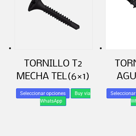
TORNILLO T2
TORN
MECHA TEL(6×1)
AGU
Este
Seleccionar opciones
Buy via
Seleccionar
producto
WhatsApp
W
tiene
múltiples
variantes.
Las