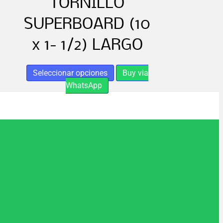
TORNILLO
s
SUPERBOARD (10
x 1- 1/2) LARGO
Este
Seleccionar opciones
Buy via
producto
WhatsApp
tiene
o
múltiples
variantes.
Las
opciones
se
pueden
elegir
en
la
página