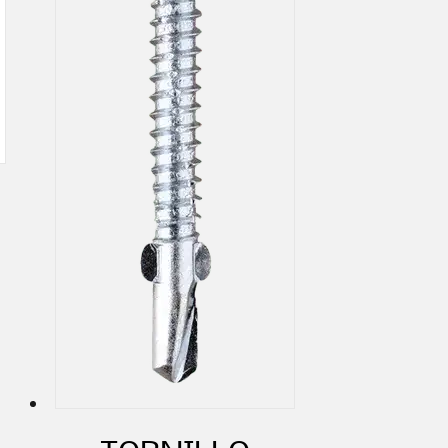
o
s
s.