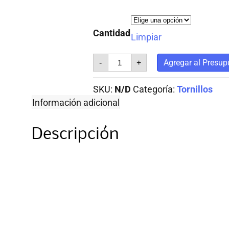
Cantidad
Limpiar
TORNILLO
Agregar al Presup
-
+
T1
MECHA
(8x9/16)
SKU:
N/D
Categoría:
Tornillos
cantidad
Información adicional
Descripción