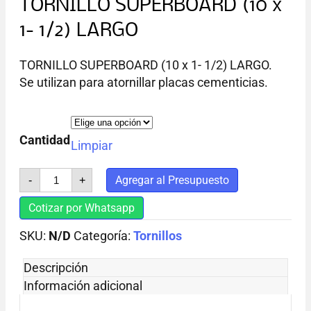
TORNILLO SUPERBOARD (10 x
1- 1/2) LARGO
TORNILLO SUPERBOARD (10 x 1- 1/2) LARGO.
Se utilizan para atornillar placas cementicias.
Cantidad
Limpiar
TORNILLO
Agregar al Presupuesto
-
+
SUPERBOARD
(10
Cotizar por Whatsapp
x
1-
SKU:
1/2)
N/D
Categoría:
Tornillos
LARGO
cantidad
Descripción
Información adicional