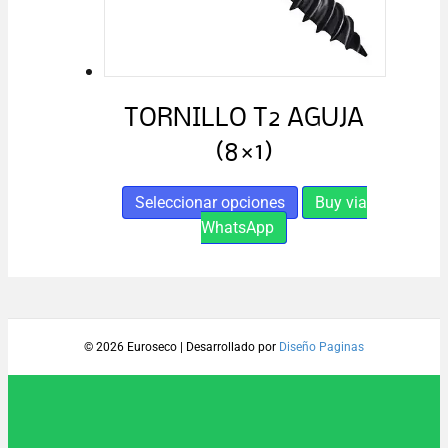
TORNILLO T2 AGUJA
(8×1)
Este
Seleccionar opciones
Buy via
producto
WhatsApp
tiene
múltiples
variantes.
Las
© 2026 Euroseco
|
Desarrollado por
Diseño Paginas
opciones
se
pueden
elegir