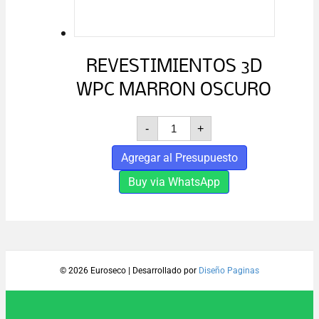
REVESTIMIENTOS 3D
WPC MARRON OSCURO
REVESTIMIENTOS
-
+
3D
WPC
Agregar al Presupuesto
MARRON
OSCURO
Buy via WhatsApp
cantidad
© 2026 Euroseco
|
Desarrollado por
Diseño Paginas