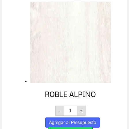
ROBLE ALPINO
ROBLE
-
+
ALPINO
cantidad
Agregar al Presupuesto