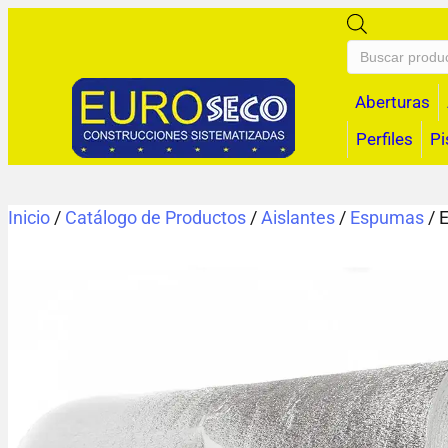
Búsqueda
de
productos
Aberturas
Perfiles
Pi
Inicio
/
Catálogo de Productos
/
Aislantes
/
Espumas
/ 