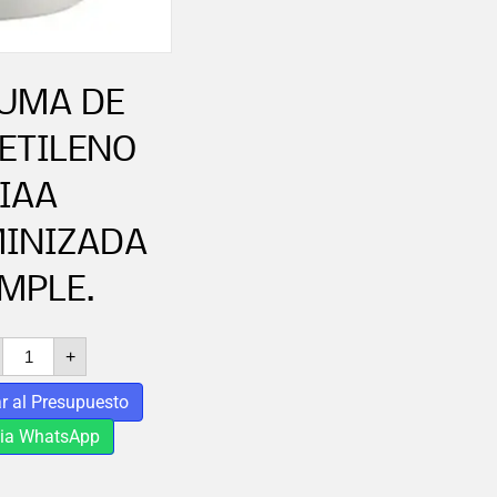
UMA DE
ETILENO
IAA
INIZADA
IMPLE.
ESPUMA
+
DE
POLIETILENO
r al Presupuesto
IAA
ALUMINIZADA
via WhatsApp
SIMPLE.
cantidad