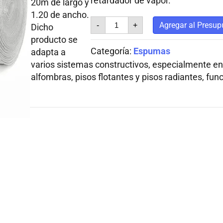
retardador de vapor.
20m de largo y
1.20 de ancho.
ESPUMA
Agregar al Presup
-
+
Dicho
DE
POLIETILENO
producto se
IAA
Categoría:
Espumas
adapta a
ALUMINIO
varios sistemas constructivos, especialmente en 
SIMPLE
cantidad
alfombras, pisos flotantes y pisos radiantes, fu