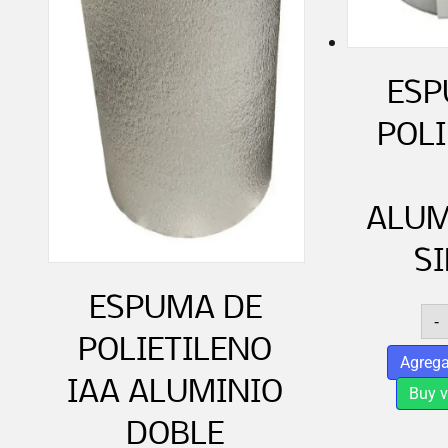
ESP
POLI
ALUM
S
ESPUMA DE
-
POLIETILENO
Agrega
IAA ALUMINIO
Buy 
DOBLE