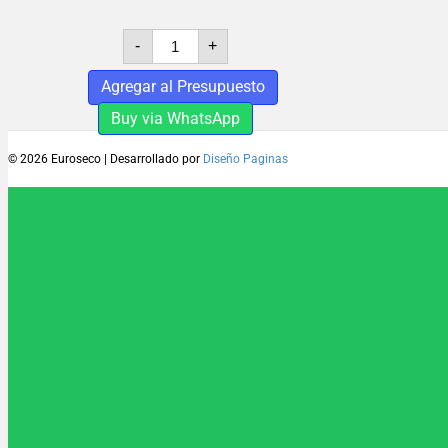
ESPUMA
-
+
DE
POLIETILENO
Agregar al Presupuesto
IAA
ALUMINIO
Buy via WhatsApp
DOBLE
cantidad
© 2026 Euroseco
|
Desarrollado por
Diseño Paginas