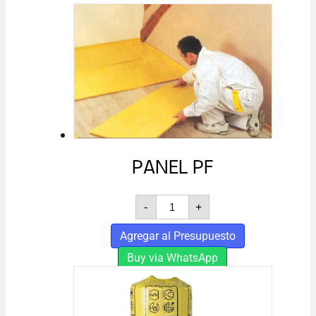
PANEL PF
PANEL
-
+
PF
cantidad
Agregar al Presupuesto
Buy via WhatsApp