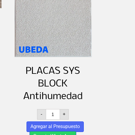
o
s
s.
PLACAS SYS
BLOCK
s
Antihumedad
PLACAS
-
+
SYS
BLOCK
Agregar al Presupuesto
Antihumedad
cantidad