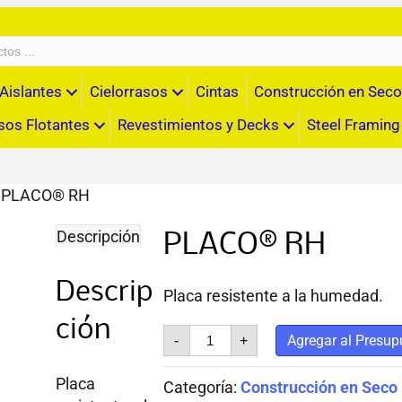
Aislantes
Cielorrasos
Cintas
Construcción en Seco
sos Flotantes
Revestimientos y Decks
Steel Framing
 PLACO® RH
Descripción
PLACO® RH
Descrip
Placa resistente a la humedad.
ción
PLACO®
Agregar al Presup
-
+
RH
cantidad
Placa
Categoría:
Construcción en Seco