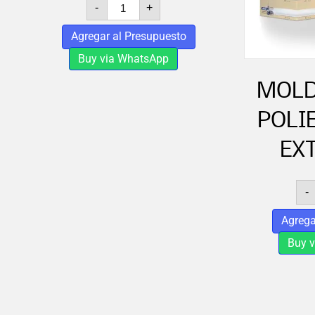
YESO
-
+
KNAUF
MP75
Agregar al Presupuesto
x
30KG
Buy via WhatsApp
cantidad
MOLD
POLI
EX
-
Agrega
Buy 