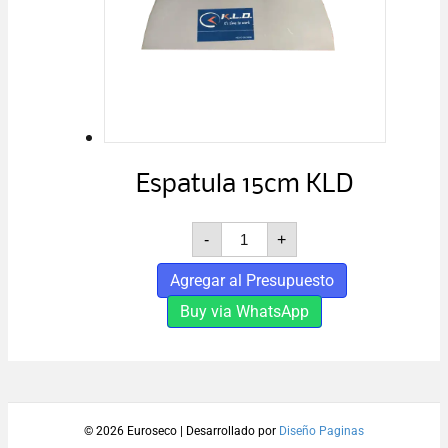
Espatula 15cm KLD
Espatula
-
+
15cm
KLD
Agregar al Presupuesto
cantidad
Buy via WhatsApp
© 2026 Euroseco
|
Desarrollado por
Diseño Paginas