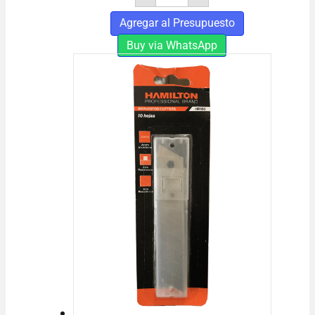
Plastico
Esparg
Agregar al Presupuesto
cantidad
Buy via WhatsApp