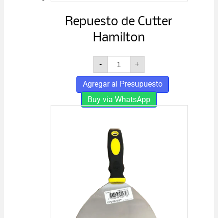
Repuesto de Cutter
Hamilton
Repuesto
-
+
de
Cutter
Agregar al Presupuesto
Hamilton
cantidad
Buy via WhatsApp