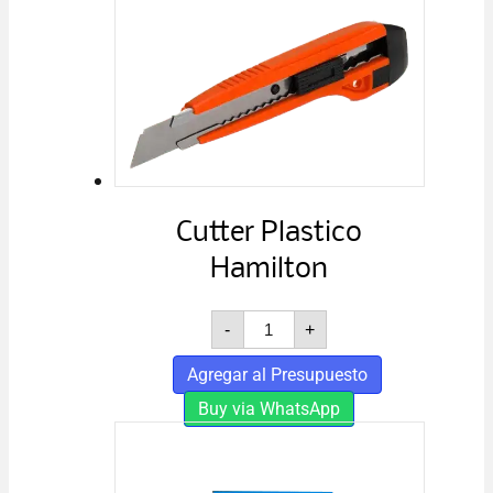
Cutter Plastico
Hamilton
Cutter
-
+
Plastico
Hamilton
Agregar al Presupuesto
cantidad
Buy via WhatsApp