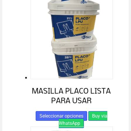
MASILLA PLACO LISTA
PARA USAR
Este
Seleccionar opciones
Buy via
producto
WhatsApp
tiene