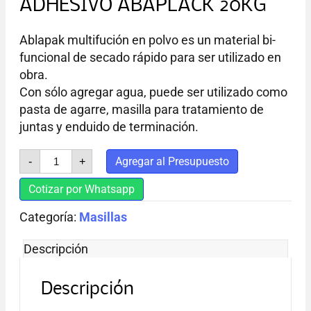
ADHESIVO ABAPLACK 20KG
Ablapak multifución en polvo es un material bi-
funcional de secado rápido para ser utilizado en
obra.
Con sólo agregar agua, puede ser utilizado como
pasta de agarre, masilla para tratamiento de
juntas y enduido de terminación.
ADHESIVO
Agregar al Presupuesto
-
+
ABAPLACK
20KG
Cotizar por Whatsapp
cantidad
Categoría:
Masillas
Descripción
Descripción