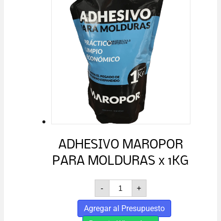
se
pueden
elegir
en
la
página
de
producto
ADHESIVO MAROPOR
PARA MOLDURAS x 1KG
ADHESIVO
-
+
MAROPOR
PARA
Agregar al Presupuesto
MOLDURAS
x