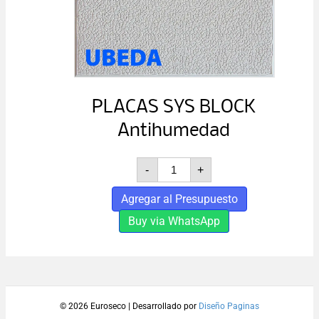
PLACAS SYS BLOCK
Antihumedad
PLACAS
-
+
SYS
BLOCK
Agregar al Presupuesto
Antihumedad
cantidad
Buy via WhatsApp
© 2026 Euroseco
|
Desarrollado por
Diseño Paginas