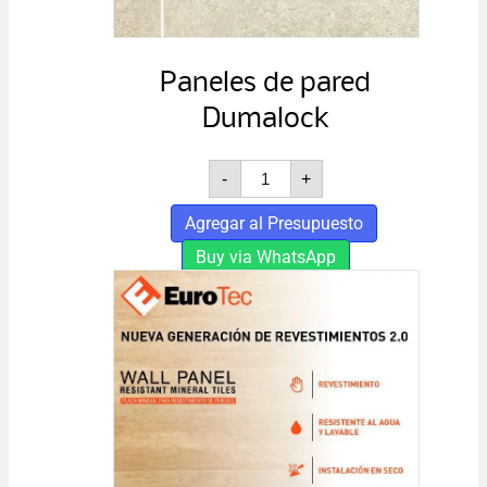
Paneles de pared
Dumalock
Paneles
-
+
de
pared
Agregar al Presupuesto
Dumalock
cantidad
Buy via WhatsApp