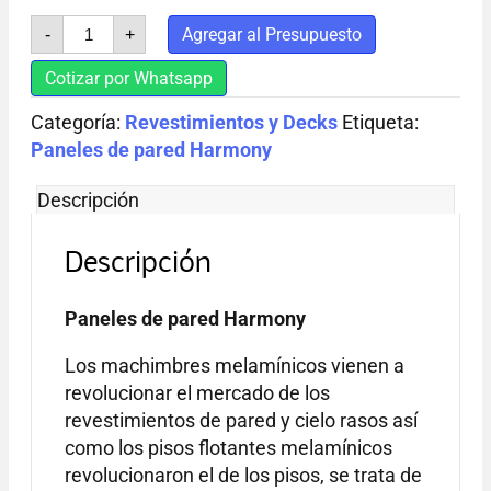
Paneles
Agregar al Presupuesto
-
+
de
pared
Cotizar por Whatsapp
Harmony
cantidad
Categoría:
Revestimientos y Decks
Etiqueta:
Paneles de pared Harmony
Descripción
Descripción
Paneles de pared Harmony
Los machimbres melamínicos vienen a
revolucionar el mercado de los
revestimientos de pared y cielo rasos así
como los pisos flotantes melamínicos
revolucionaron el de los pisos, se trata de