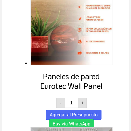
Paneles de pared
Eurotec Wall Panel
Paneles
-
+
de
pared
Agregar al Presupuesto
Eurotec
Wall
Buy via WhatsApp
Panel