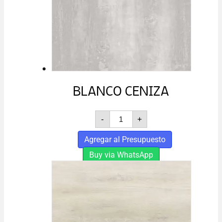
BLANCO CENIZA
BLANCO
-
+
CENIZA
cantidad
Agregar al Presupuesto
Buy via WhatsApp