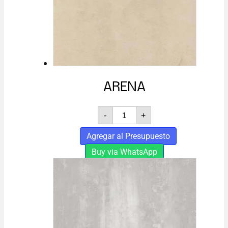
ARENA
ARENA
-
+
cantidad
Agregar al Presupuesto
Buy via WhatsApp