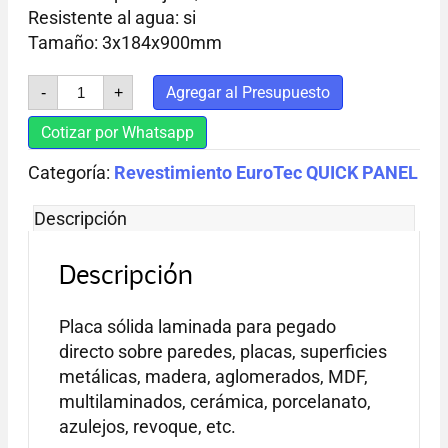
Resistente al agua: si
Tamaño: 3x184x900mm
ALERCE
Agregar al Presupuesto
-
+
UPSALA
cantidad
Cotizar por Whatsapp
Categoría:
Revestimiento EuroTec QUICK PANEL
Descripción
Descripción
Placa sólida laminada para pegado
directo sobre paredes, placas, superficies
metálicas, madera, aglomerados, MDF,
multilaminados, cerámica, porcelanato,
azulejos, revoque, etc.