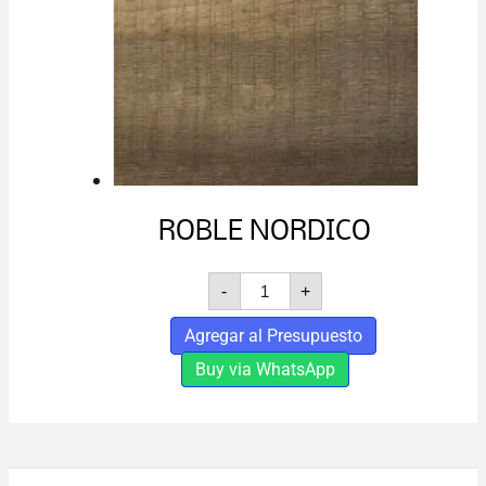
ROBLE NORDICO
ROBLE
-
+
NORDICO
cantidad
Agregar al Presupuesto
Buy via WhatsApp