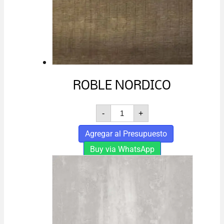
ROBLE NORDICO
ROBLE
-
+
NORDICO
cantidad
Agregar al Presupuesto
Buy via WhatsApp