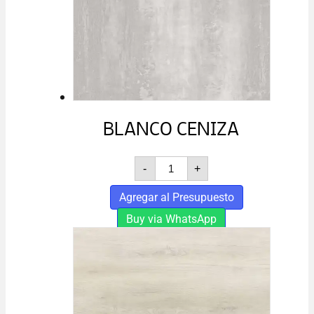
BLANCO CENIZA
BLANCO
-
+
CENIZA
cantidad
Agregar al Presupuesto
Buy via WhatsApp