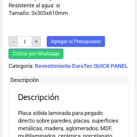
Resistente al agua: si
Tamaño: 3x305x610mm
ARENA
Agregar al Presupuesto
-
+
cantidad
Cotizar por Whatsapp
Categoría:
Revestimiento EuroTec QUICK PANEL
Descripción
Descripción
Placa sólida laminada para pegado
directo sobre paredes, placas, superficies
metálicas, madera, aglomerados, MDF,
multilaminados, cerámica, porcelanato,