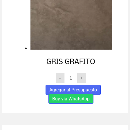
GRIS GRAFITO
GRIS
-
+
GRAFITO
cantidad
Agregar al Presupuesto
Buy via WhatsApp