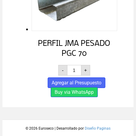
PERFIL JMA PESADO
PGC 70
PERFIL
-
+
JMA
PESADO
Agregar al Presupuesto
PGC
70
Buy via WhatsApp
cantidad
© 2026 Euroseco
|
Desarrollado por
Diseño Paginas