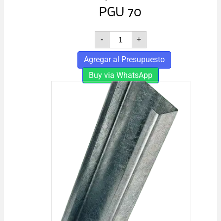
PGU 70
PERFIL
-
+
JMA
PESADO
Agregar al Presupuesto
PGU
70
Buy via WhatsApp
cantidad