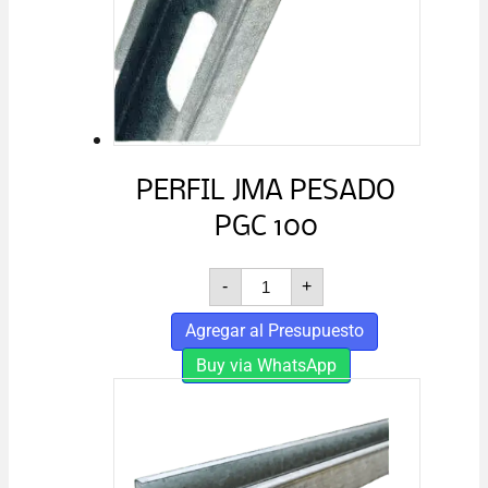
PERFIL JMA PESADO
PGC 100
PERFIL
-
+
JMA
PESADO
Agregar al Presupuesto
PGC
100
Buy via WhatsApp
cantidad