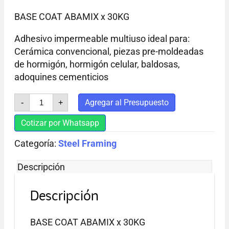
BASE COAT ABAMIX x 30KG
Adhesivo impermeable multiuso ideal para:
Cerámica convencional, piezas pre-moldeadas
de hormigón, hormigón celular, baldosas,
adoquines cementicios
BASE
Agregar al Presupuesto
-
+
COAT
ABAMIX
Cotizar por Whatsapp
x
30KG
Categoría:
cantidad
Steel Framing
Descripción
Descripción
BASE COAT ABAMIX x 30KG