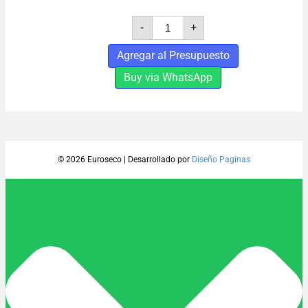
PERFIL
-
+
JMA
PESADO
Agregar al Presupuesto
PGC
70
Buy via WhatsApp
cantidad
© 2026 Euroseco
|
Desarrollado por
Diseño Paginas