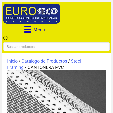
Menú
Búsqueda
de
productos
Inicio
/
Catálogo de Productos
/
Steel
Framing
/ CANTONERA PVC