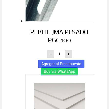
PERFIL JMA PESADO
PGC 100
PERFIL
-
+
JMA
PESADO
Agregar al Presupuesto
PGC
100
Buy via WhatsApp
cantidad