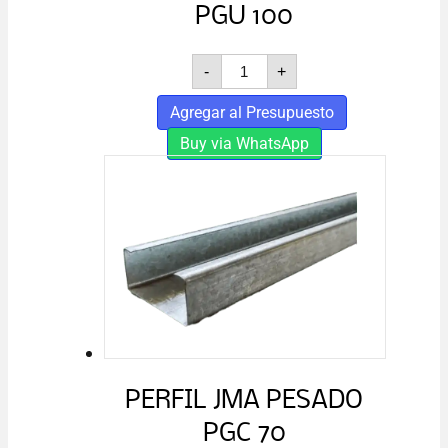
PGU 100
PERFIL
-
+
JMA
PESADO
Agregar al Presupuesto
PGU
100
Buy via WhatsApp
cantidad
PERFIL JMA PESADO
PGC 70